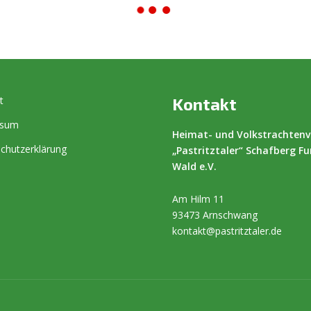
t
Kontakt
ssum
Heimat- und Volkstrachtenv
chutzerklärung
„Pastritztaler“ Schafberg Fu
Wald e.V.
Am Hilm 11
93473 Arnschwang
kontakt@pastritztaler.de