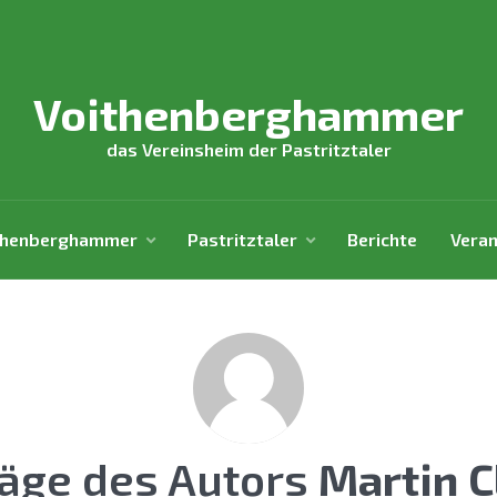
Voithenberghammer
das Vereinsheim der Pastritztaler
thenberghammer
Pastritztaler
Berichte
Veran
räge des Autors
Martin C