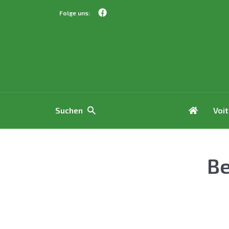
Folge uns:
Suchen
Voi
Be